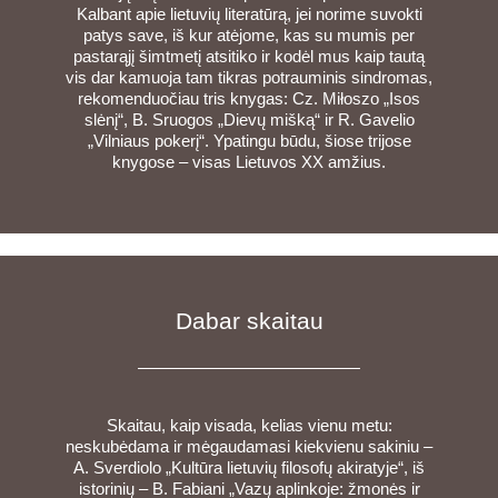
Kalbant apie lietuvių literatūrą, jei norime suvokti
patys save, iš kur atėjome, kas su mumis per
pastarąjį šimtmetį atsitiko ir kodėl mus kaip tautą
vis dar kamuoja tam tikras potrauminis sindromas,
rekomenduočiau tris knygas: Cz. Miłoszo „Isos
slėnį“, B. Sruogos „Dievų mišką“ ir R. Gavelio
„Vilniaus pokerį“. Ypatingu būdu, šiose trijose
knygose – visas Lietuvos XX amžius.
Dabar skaitau
Skaitau, kaip visada, kelias vienu metu:
neskubėdama ir mėgaudamasi kiekvienu sakiniu –
A. Sverdiolo „Kultūra lietuvių filosofų akiratyje“, iš
istorinių – B. Fabiani „Vazų aplinkoje: žmonės ir