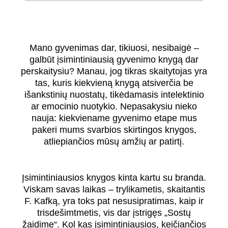
Mano gyvenimas dar, tikiuosi, nesibaigė –
galbūt įsimintiniausią gyvenimo knygą dar
perskaitysiu? Manau, jog tikras skaitytojas yra
tas, kuris kiekvieną knygą atsiverčia be
išankstinių nuostatų, tikėdamasis intelektinio
ar emocinio nuotykio. Nepasakysiu nieko
nauja: kiekviename gyvenimo etape mus
pakeri mums svarbios skirtingos knygos,
atliepiančios mūsų amžių ar patirtį.
Įsimintiniausios knygos kinta kartu su branda.
Viskam savas laikas – trylikametis, skaitantis
F. Kafką, yra toks pat nesusipratimas, kaip ir
trisdešimtmetis, vis dar įstrigęs „Sostų
žaidime“. Kol kas įsimintiniausios, keičiančios