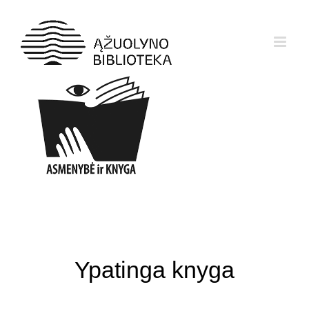
Skip
to
content
Ypatinga knyga