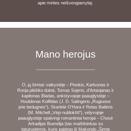
apie mirties neišvengiamybę.
Mano herojus
O, jų šimtai: vaikystėje – Pinokis, Karlsonas ir
Ronja plėšiko duktė, Tomas Sojeris, d’Artanjanas ir
kapitonas Bladas, ankstyvojoje paauglystėje –
Houldenas Kolfildas (J. D. Salingerio „Rugiuose
prie bedugnės“), Skarletė O’Hara ir Retas Batleris
(M. Mitchell „Vėjo nublokšti“), vėlyvojoje
paauglystėje spalvingi romantiniai herojai – Chosė
Arkadijas Buendija (tas maištininkas su
tatuiruotėmis, kuris pabėgo iš Makondo „Šimte