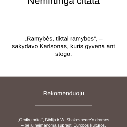
Nemirtinga citata
„Ramybės, tiktai ramybės“, –
sakydavo Karlsonas, kuris gyvena ant
stogo.
Rekomenduoju
„Graikų mitai“, Biblija ir W. Shakespeare‘o dramos
– be jų neįmanoma suprasti Europos kultūros.