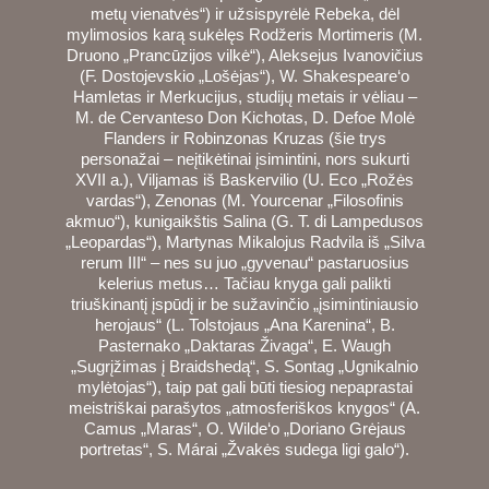
metų vienatvės“) ir užsispyrėlė Rebeka, dėl
mylimosios karą sukėlęs Rodžeris Mortimeris (M.
Druono „Prancūzijos vilkė“), Aleksejus Ivanovičius
(F. Dostojevskio „Lošėjas“), W. Shakespeare‘o
Hamletas ir Merkucijus, studijų metais ir vėliau –
M. de Cervanteso Don Kichotas, D. Defoe Molė
Flanders ir Robinzonas Kruzas (šie trys
personažai – neįtikėtinai įsimintini, nors sukurti
XVII a.), Viljamas iš Baskervilio (U. Eco „Rožės
vardas“), Zenonas (M. Yourcenar „Filosofinis
akmuo“), kunigaikštis Salina (G. T. di Lampedusos
„Leopardas“), Martynas Mikalojus Radvila iš „Silva
rerum III“ – nes su juo „gyvenau“ pastaruosius
kelerius metus… Tačiau knyga gali palikti
triuškinantį įspūdį ir be sužavinčio „įsimintiniausio
herojaus“ (L. Tolstojaus „Ana Karenina“, B.
Pasternako „Daktaras Živaga“, E. Waugh
„Sugrįžimas į Braidshedą“, S. Sontag „Ugnikalnio
mylėtojas“), taip pat gali būti tiesiog nepaprastai
meistriškai parašytos „atmosferiškos knygos“ (A.
Camus „Maras“, O. Wilde‘o „Doriano Grėjaus
portretas“, S. Márai „Žvakės sudega ligi galo“).