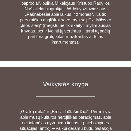
papročiai“, puikią Mikalojaus Kristupo Radvilos
Našlaitėlio biografiją ir W. Meysztowicziaus
„Pašnekesiai apie laikus ir žmones“. Ką tik
perskaičiau angliškai savo mylimąjį Cz. Miłoszo
„Isos slėnį“ (mėgstu ne tik skaityti mylimiausias
knygas, bet ir lyginti jų vertimus – tarsi tą pačią
partitūrą grotų kitas muzikantas ar kitas
instrumentas).
Vaikystės knyga
„Graikų mitai“ ir „Broliai Liūtaširdžiai“. Pirmoji yra
apie mūsų kultūros herojiškas paradigmas, apie
nekintančias gyvenimo tiesas ir psichologines
situacijas, antroji – vaikui deramu būdu pasakoja